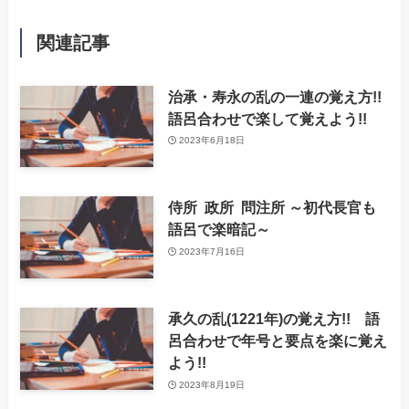
関連記事
治承・寿永の乱の一連の覚え方!!
語呂合わせで楽して覚えよう!!
2023年6月18日
侍所 政所 問注所 ～初代長官も
語呂で楽暗記～
2023年7月16日
承久の乱(1221年)の覚え方!! 語
呂合わせで年号と要点を楽に覚え
よう!!
2023年8月19日