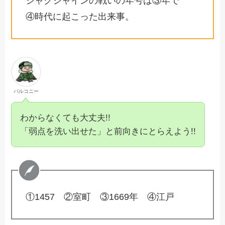
シャクシャインの戦いの年号は③年で
④時代に起こった出来事。
バルコニー
わからなくても大丈夫!!
「弱点を洗い出せた」と前向きにとらえよう!!
①1457 ②室町 ③1669年 ④江戸