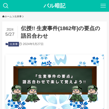
バル暗記
ホーム
出来事
伝授!! 生麦事件(1862年)の要点の
2024
5/27
語呂合わせ
2024年5月27日
出来事