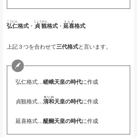
こうにん
じょうがん
えんぎ
弘仁
格式
・
貞観
格式
・
延喜
格式
上記３つを合わせて
三代格式
と言います。
弘仁格式…
嵯峨天皇の時代
に作成
せいわ
貞観格式…
清和
天皇の時代
に作成
延喜格式…
醍醐天皇の時代
に作成