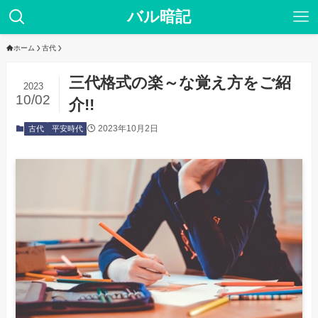
バル暗記
ホーム
古代
三代格式の楽～な覚え方をご紹
2023
10/02
介!!
2023年10月2日
古代
平安時代