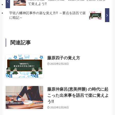
て覚えよう!!
宇佐八幡神託事件の楽な覚え方!! ～要点を語呂で楽
に暗記～
関連記事
藤原四子の覚え方
2023年2月23日
藤原仲麻呂(恵美押勝) の時代に起
こった出来事を語呂で楽に覚えよ
う!!
2023年2月26日