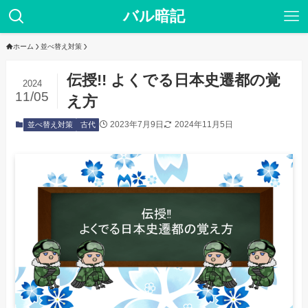
バル暗記
ホーム
並べ替え対策
伝授!! よくでる日本史遷都の覚
2024
11/05
え方
2023年7月9日
2024年11月5日
並べ替え対策
古代