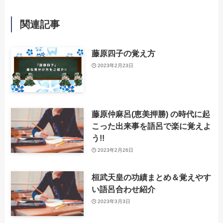
関連記事
藤原四子の覚え方
2023年2月23日
藤原仲麻呂(恵美押勝) の時代に起
こった出来事を語呂で楽に覚えよ
う!!
2023年2月26日
桓武天皇の功績まとめ＆覚えやす
い語呂合わせ紹介
2023年3月3日