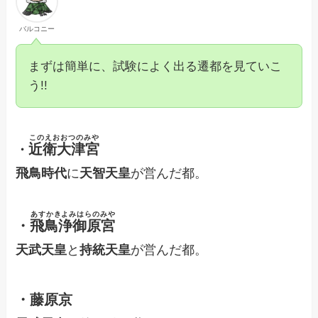
バルコニー
まずは簡単に、試験によく出る遷都を見ていこ
う!!
このえおおつのみや
近衛大津宮
・
飛鳥時代
に
天智天皇
が営んだ都。
あすかきよみはらのみや
・
飛鳥浄御原宮
天武天皇
と
持統天皇
が営んだ都。
・藤原京