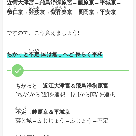
近衛大津宮
→
飛鳥浄御原宮
→藤原京→平城京→
くに
なにわ
しがらき
恭仁
京→
難波
京→
紫香楽
京→長岡京→平安京
ですので、こう覚えましょう!!
ふじょう
ちかっと
不定
国は無しへど 長らく平和
ちかっと→近江大津宮＆飛鳥浄御原宮
[ちか]から[近]を連想 [と]から[鳥]を連想
ふじょう
不定
→藤原京＆平城京
藤と城→ふじじょう→ふじょう→不定