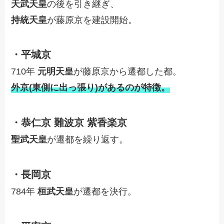
天武天皇
の後を引き継ぎ、
持統天皇
が藤原京を建設開始。
・平城京
710年
元明天皇
が藤原京から遷都した都。
外京
(
東側に出っ張り
)
があるのが特徴。
・恭仁京 難波京 紫香楽京
聖武天皇
が遷都を繰り返す。
・長岡京
784年
桓武天皇
が遷都を決行。