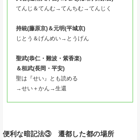
てんじ＆てんむ→てんちむ→てんじく
持統(藤原京)＆元明(平城京)
じとう＆げんめい→とうげん
聖武(恭仁・難波・紫香楽)
＆桓武(長岡・平安)
聖は『せい』とも読める
→せい＋かん→生還
便利な暗記法③ 遷都した都の場所