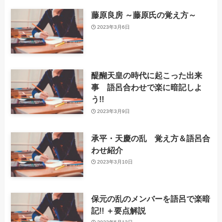
藤原良房 ～藤原氏の覚え方～
2023年3月6日
醍醐天皇の時代に起こった出来
事 語呂合わせで楽に暗記しよ
う!!
2023年3月9日
承平・天慶の乱 覚え方＆語呂合
わせ紹介
2023年3月10日
保元の乱のメンバーを語呂で楽暗
記!! ＋要点解説